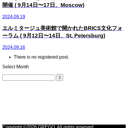
開催 ( 9月14日〜17日、Moscow)
2024.09.19
エルミタージュ美術館で開かれたBRICS文化フォ
ーラム ( 9月12日〜14日、St. Petersburg)
2024.09.16
There is no registered post.
Select Month
GREGO
GREGO
For enquiries, please send us an email.
Copyright ©
2026
GREGO. All rights reserved.