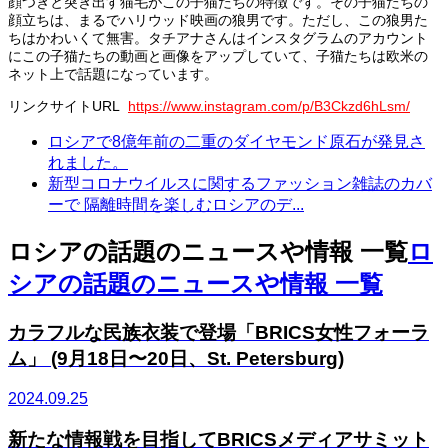
顔つきと突き出す猫毛がこの子猫たちの特徴です。その子猫たちの
顔立ちは、まるでハリウッド映画の狼男です。ただし、この狼男た
ちはかわいくて無害。タチアナさんはインスタグラムのアカウント
にこの子猫たちの動画と画像をアップしていて、子猫たちは欧米の
ネット上で話題になっています。
リンクサイトURL
https://www.instagram.com/p/B3Ckzd6hLsm/
ロシアで8億年前の二重のダイヤモンド原石が発見さ
れました。
新型コロナウイルスに関するファッション雑誌のカバ
ーで 隔離時間を楽しむロシアのデ...
ロシアの話題のニュースや情報 一覧
ロ
シアの話題のニュースや情報 一覧
カラフルな民族衣装で登場「BRICS女性フォーラ
ム」 (9月18日〜20日、St. Petersburg)
2024.09.25
新たな情報戦を目指してBRICSメディアサミット